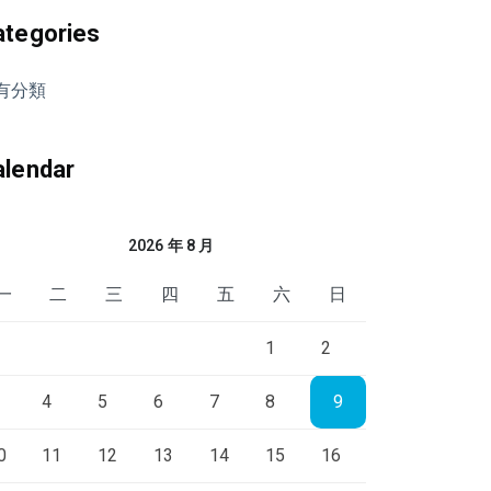
ategories
有分類
alendar
2026 年 8 月
一
二
三
四
五
六
日
1
2
4
5
6
7
8
9
0
11
12
13
14
15
16