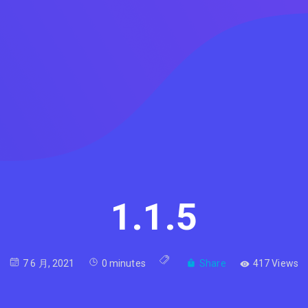
1.1.5
7 6 月, 2021
0 minutes
Share
417 Views