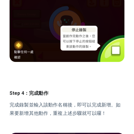
Step 4：完成動作
完成錄製並輸入該動作名稱後，即可以完成新增。如
果要新增其他動作，重複上述步驟就可以囉！