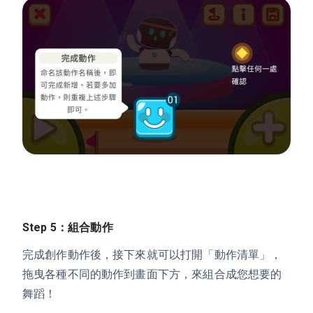
Step 5：組合動作
完成創作動作後，接下來就可以打開「動作清單」，
拖曳各種不同的動作到畫面下方，來組合成您想要的
舞蹈！