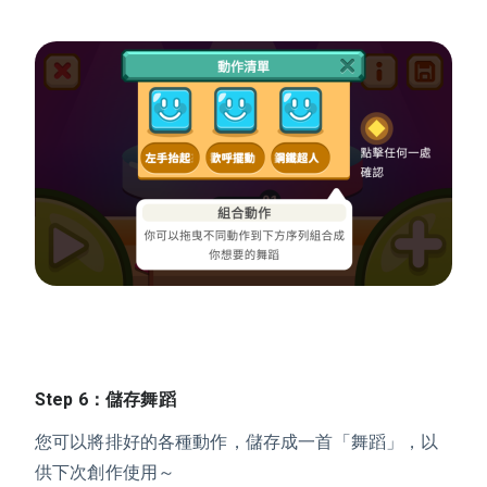
Step 6：儲存舞蹈
您可以將排好的各種動作，儲存成一首「舞蹈」，以
供下次創作使用～