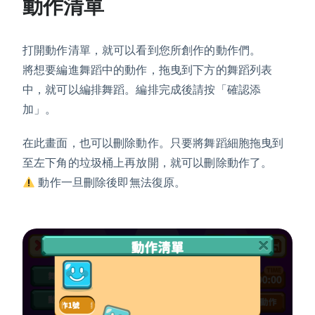
動作清單
打開動作清單，就可以看到您所創作的動作們。
將想要編進舞蹈中的動作，拖曳到下方的舞蹈列表
中，就可以編排舞蹈。編排完成後請按「確認添
加」。
在此畫面，也可以刪除動作。只要將舞蹈細胞拖曳到
至左下角的垃圾桶上再放開，就可以刪除動作了。
動作一旦刪除後即無法復原。