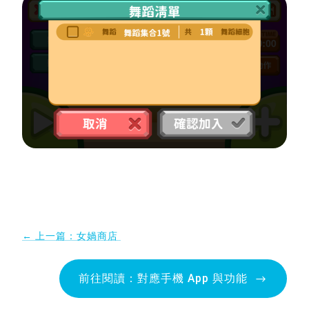
← 上一篇：女媧商店
前往閱讀：對應手機 App 與功能