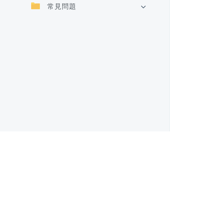
常見問題
©2018-2025 | NUWA Robotics Corp. All Rights Reser