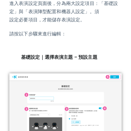
進入表演設定⾴⾯後，分為兩⼤設定項⽬：「基礎設
定」與「表演陣型配置和機器⼈設定」。須
設定必要項⽬，才能儲存表演設定。
請按以下步驟來進⾏編輯：
基礎設定｜選擇表演主題 – 預設主題