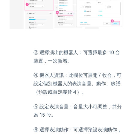
② 選擇演出的機器⼈：可選擇最多 10 台
裝置，⼀次新增。
④ 機器⼈資訊：此欄位可展開 / 收合，可
設定個別機器⼈的表演⾳量、動作、臉譜
（預設或⾃定義皆可）。
⑤ 設定表演⾳量：⾳量⼤⼩可調整，共分
為 15 段。
⑥ 選擇表演動作：可選擇預設表演動作，