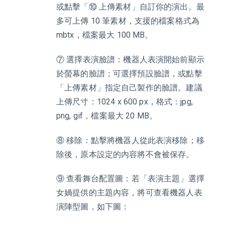
或點擊「⑩ 上傳素材」⾃訂你的演出。最
多可上傳 10 筆素材，⽀援的檔案格式為
mbtx，檔案最⼤ 100 MB。
⑦ 選擇表演臉譜：機器⼈表演開始前顯⽰
於螢幕的臉譜；可選擇預設臉譜，或點擊
「上傳素材」指定⾃⼰製作的臉譜。建議
上傳尺⼨：1024 x 600 px，格式：jpg,
png, gif，檔案最⼤ 20 MB。
⑧ 移除：點擊將機器⼈從此表演移除；移
除後，原本設定的內容將不會被保存。
⑨ 查看舞台配置圖：若「表演主題」選擇
女媧提供的主題內容，將可查看機器⼈表
演陣型圖，如下圖：