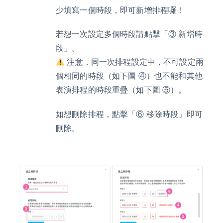
少填寫⼀個時段，即可新增排程囉！
若想⼀次設定多個時段請點擊「③ 新增時
段」。
注意，同⼀次排程設定中，不可設定兩
個相同的時段（如下圖 ④）也不能和其他
表演排程的時段重疊（如下圖 ⑤）。
如想刪除排程，點擊「⑥ 移除時段」即可
刪除。