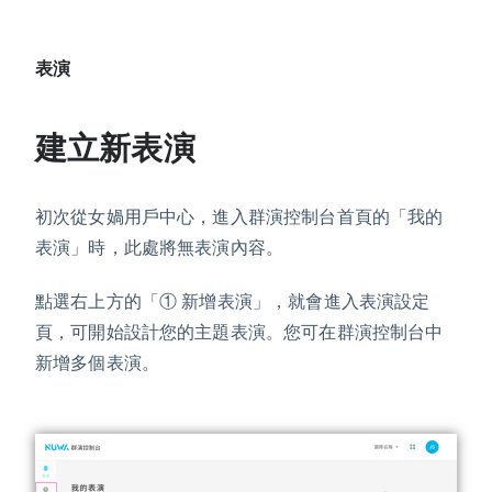
表演
建立新表演
初次從女媧⽤⼾中⼼，進入群演控制台⾸⾴的「我的
表演」時，此處將無表演內容。
點選右上⽅的「① 新增表演」，就會進入表演設定
⾴，可開始設計您的主題表演。您可在群演控制台中
新增多個表演。