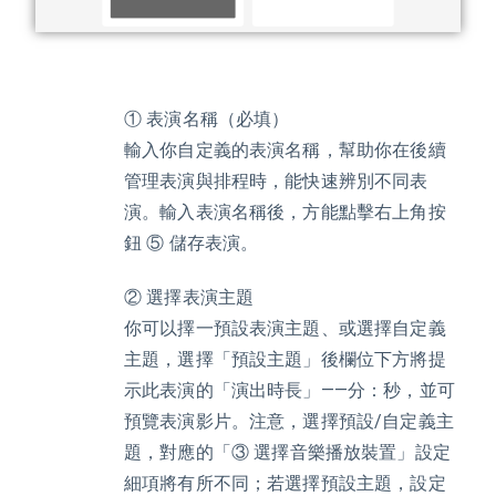
① 表演名稱（必填）
輸入你⾃定義的表演名稱，幫助你在後續
管理表演與排程時，能快速辨別不同表
演。輸入表演名稱後，⽅能點擊右上⾓按
鈕 ⑤ 儲存表演。
② 選擇表演主題
你可以擇⼀預設表演主題、或選擇⾃定義
主題，選擇「預設主題」後欄位下⽅將提
⽰此表演的「演出時長」——分：秒，並可
預覽表演影片。注意，選擇預設/⾃定義主
題，對應的「③ 選擇⾳樂播放裝置」設定
細項將有所不同；若選擇預設主題，設定