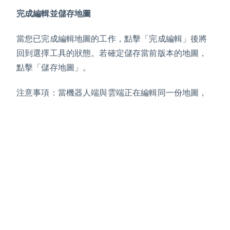
完成編輯並儲存地圖
當您已完成編輯地圖的工作，點擊「完成編輯」後將
回到選擇工具的狀態。若確定儲存當前版本的地圖，
點擊「儲存地圖」。
注意事項：當機器人端與雲端正在編輯同一份地圖，
在儲存時可能導致衝突，將會出現〈地圖版本不同
步〉的錯誤提醒。為了避免影響機器人目前的使用狀
況，建議選擇「放棄並重新載入」。