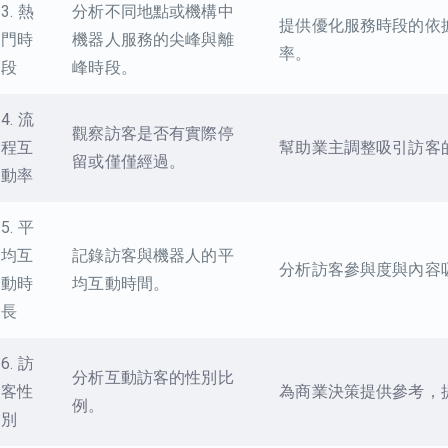
3. 熱
分析不同地點或機構中
提供優化服務時段的依
門時
機器人服務的尖峰與離
率。
段
峰時段。
4. 流
觀察訪客是否有實際停
程互
幫助業主調整吸引訪客
留或僅僅經過。
動率
5. 平
均互
記錄訪客與機器人的平
分析訪客參與度與內容
動時
均互動時間。
長
6. 訪
分析互動訪客的性別比
客性
為商業決策提供參考，
例。
別