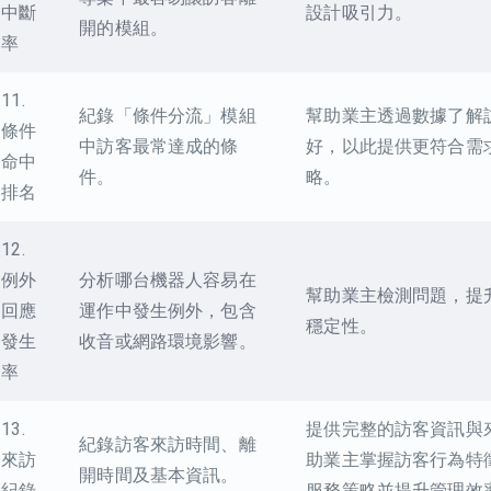
中斷
設計吸引力。
開的模組。
率
11.
紀錄「條件分流」模組
幫助業主透過數據了解
條件
中訪客最常達成的條
好，以此提供更符合需
命中
件。
略。
排名
12.
例外
分析哪台機器人容易在
幫助業主檢測問題，提
回應
運作中發生例外，包含
穩定性。
發生
收音或網路環境影響。
率
13.
提供完整的訪客資訊與
紀錄訪客來訪時間、離
來訪
助業主掌握訪客行為特
開時間及基本資訊。
紀錄
服務策略並提升管理效