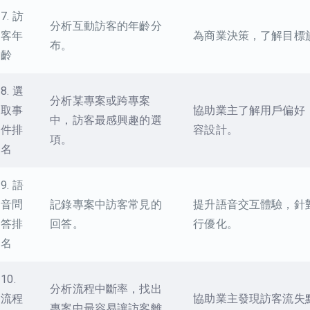
7. 訪
分析互動訪客的年齡分
客年
為商業決策，了解目標
布。
齡
8. 選
分析某專案或跨專案
取事
協助業主了解用戶偏好
中，訪客最感興趣的選
件排
容設計。
項。
名
9. 語
音問
記錄專案中訪客常見的
提升語音交互體驗，針
答排
回答。
行優化。
名
10.
分析流程中斷率，找出
流程
協助業主發現訪客流失
專案中最容易讓訪客離