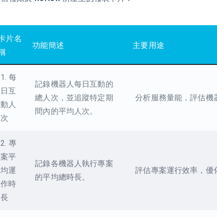
卡片名
功能簡述
主要用途
稱
1. 每
記錄機器人每日互動的
日互
總人次，並追蹤特定期
分析服務量能，評估機
動人
間內的平均人次。
次
2. 專
案平
記錄各機器人執行專案
均運
評估專案運行效率，優
的平均總時長。
作時
長